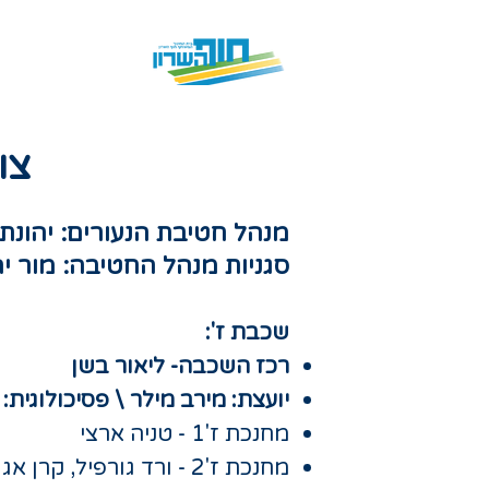
מידע כללי
צו
מנהל חטיבת הנעורים: יהונתן
סגניות מנהל החטיבה: מור יה
שכבת ז':​
רכז השכבה- ליאור בשן
יועצת: מירב מילר \ פסיכולוגית:
מחנכת ז'1 - טניה ארצי
מחנכת ז'2 - ורד גורפיל, קרן אגוס ושוש אלבז