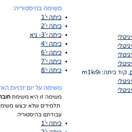
משימה בהיסטוריה:
כיתה י'1
כיתה י'2
כיתה י'3- גיא
גיטלי
כיתה י'4
גיטלי
כיתה י'6
גיטלי
כיתה י'7
גיטלי
כיתה י'8
,
קוד כיתה: m1ki9i
גיטלי
משימה על יום זכויות האד
גיטלי
משימה זו היא משימת
חובה
תלמידים שלא יבצעו משימה
עבודתם
בה
יסטוריה.
כיתה י'1