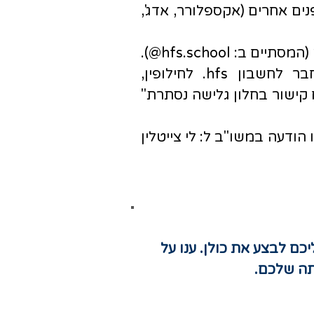
ים אחרים (אקספלורר, אדג',
(המסתיים ב: hfs.school@).
אם משימה לא נפתחת לכם, עליכם להתנתק מחשבון הג'ימייל הפרטי ולהתחבר לחשבון hfs. לחילופין,
קישור בחלון גלישה נסתרת"
ודעה במשו"ב ל: לי צייטלין
כם לבצע את כולן. ענו על
תה שלכם.