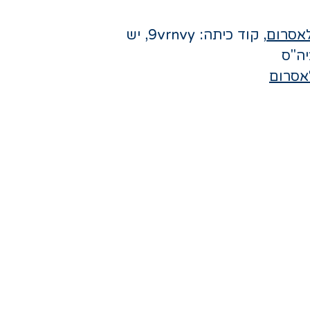
אסרום
, קוד כיתה: 9vrnvy, יש
יה"ס
אסרום