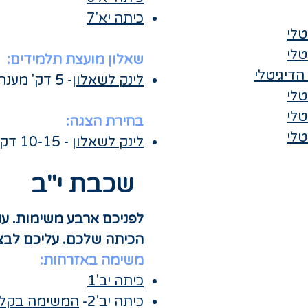
כיתה יא'7
טלי
טלי
שאלון מועצת תלמידים:
הדיגיטלי
לינק לשאלון
- 5 דק' מענה
טלי
טלי
בחירת הצגה:
טלי
לינק לשאלון
- 10-15 דק' מענה
שכבת י"ב
​לפניכם ארבע משימות. ע
הכיתה שלכם. עליכם לבצע
משימה באזרחות:
כיתה יב'1
כיתה יב'2-
המשימה בקל