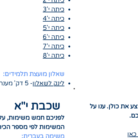
כיתה י'2
כיתה י'3
כיתה י'4
כיתה י'5
כיתה י'6
כיתה י'7
כיתה י'8
שאלון מועצת תלמידים:
לינק לשאלון
- 5 דק' מענה
שכבת י"א
 את כולן. ענו על
ם.
​לפניכם חמש משימות, עלי
המשימות לפי מספר הכי
כאן
משימה בעברית: