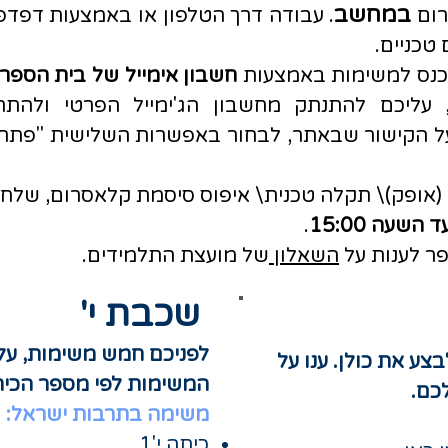
במחשב
רום
. עבודה דרך הטלפון או באמצעות דפדפנ
טכניים.
היכנס למשימות באמצעות
חשבון אימייל של בית הספר
ל הקישור שבאתר, לבחור באפשרות השלישית "פתח 
 (אופק)\ תקלה טכנית\ איפוס סיסמת קלאסרום, שלחו ה
ד השעה 15:00
.
פר לענות על
השאלון
של מועצת התלמידים.
שכבת י'
​לפניכם חמש משימות, עלי
צע את כולן. ענו על
המשימות לפי מספר הכי
כם.
משימה בתרבות ישראל:
כיתה י'1