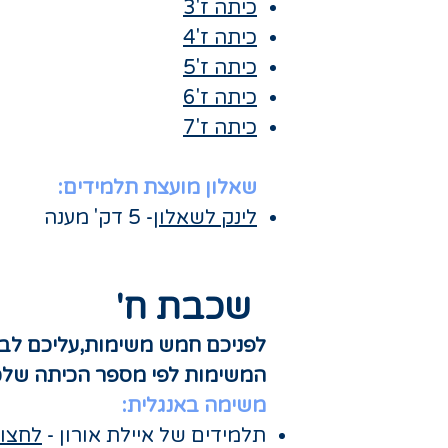
כיתה ז'3
כיתה ז'4
כיתה ז'5
כיתה ז'6
כיתה ז'7
שאלון מועצת תלמידים:
לינק לשאלון
- 5 דק' מענה
שכבת ח'
​לפניכם חמש משימות,עליכם לבצע
המשימות לפי מספר הכיתה שלכ
משימה באנגלית:
תלמידים של איילת אורון​ -
לחצו 