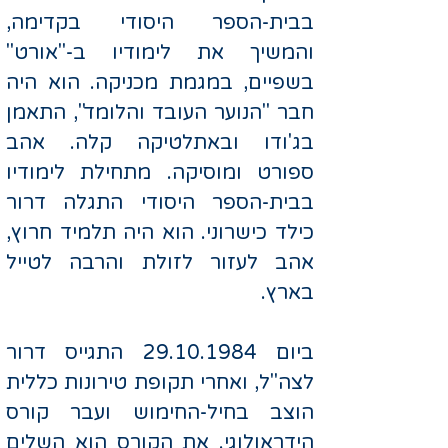
בבית-הספר היסודי בקדימה,
והמשיך את לימודיו ב-"אורט"
בשפיים, במגמת מכניקה. הוא היה
חבר "הנוער העובד והלומד", התאמן
בג'ודו ובאתלטיקה קלה. אהב
ספורט ומוסיקה. מתחילת לימודיו
בבית-הספר היסודי התגלה דרור
כילד כישרוני. הוא היה תלמיד חרוץ,
אהב לעזור לזולת והרבה לטייל
בארץ.
ביום
29.10.1984
התגייס דרור
לצה"ל, ואחרי תקופת טירונות כללית
הוצב בחיל-החימוש ועבר קורס
הידראולוגי. את הקורס הוא השלים