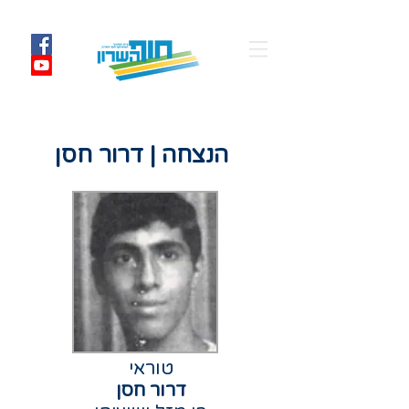
הנצחה | דרור חסן
טוראי
דרור חסן